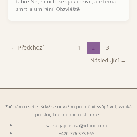
tabu? Ne, není to sex jako dříve, ale téma
smrti a umírání. Obzvláště
←
Předchozí
1
2
3
Následující
→
Začínám u sebe. Když se odvážím proměnit svůj život, vzniká
prostor, kde mohou růst i druzí.
sarka.gajdosova@icloud.com
+420 776 373 665