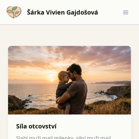
Přeskočit
na
Šárka Vivien Gajdošová
obsah
Síla otcovství
Slabí muži mají milenky, silní muži mají